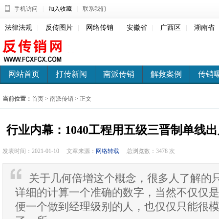
|
|
手机访问
加入收藏
联系我们
法律法规
|
反传图片
|
网络传销
|
安徽省
|
广西区
|
湖南省
网站首页
打传新闻
南派传销
解救案例
传销
当前位置：
首页
>
南派传销
> 正文
行业内幕：1040工程用五级三晋制单线
发表时间：2021-01-10
文章来源：
网络转载
总浏览数：
3478 次
关于几何倍增这个概念，很多人了解的
详细的计算一个准确的数字，当然不仅仅
便一个做到经理级别的人，也仅仅只能很