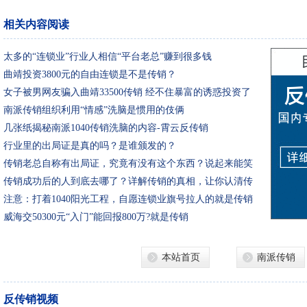
相关内容阅读
太多的“连锁业”行业人相信“平台老总”赚到很多钱
曲靖投资3800元的自由连锁是不是传销？
女子被男网友骗入曲靖33500传销 经不住暴富的诱惑投资了
全部积蓄
南派传销组织利用“情感”洗脑是惯用的伎俩
几张纸揭秘南派1040传销洗脑的内容-霄云反传销
行业里的出局证是真的吗？是谁颁发的？
传销老总自称有出局证，究竟有没有这个东西？说起来能笑
掉大牙&#
传销成功后的人到底去哪了？详解传销的真相，让你认清传
销危害！
注意：打着1040阳光工程，自愿连锁业旗号拉人的就是传销
威海交50300元“入门”能回报800万?就是传销
本站首页
南派传销
反传销视频