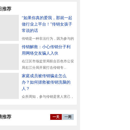
日推荐
“如果你真的爱我，那就一起
做行业上平台！”传销女孩子
常说的话
传销是一种非法行为，因为参与的
了往往会给社会带来严...
传销解救：小心传销分子利
用网络交友骗人入伙
右江区市场监管局联合百色市公安
局右江分局开展打击传销专...
家庭成员被传销骗走怎么
办？如何拯救被传销洗脑的
人？
众所周知，参与传销是害人害己，
得的。一旦被传销洗脑...
磅推荐
一天
一周