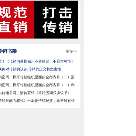
传销书籍
更多>>
推！《传销内幕揭秘》不容错过，不看太可惜！
谈你对传销的认识,传销的定义和危害性
销密码：揭开传销组织里面的全部内幕（二）那
观
销密码：揭开传销组织里面的全部内幕（一）利
性
集传销公司、涉传直销《原始股期权协议书》
始股
传销破解方程式》一本反传销秘笈，看透所有传
脑