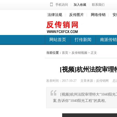
|
|
手机访问
加入收藏
联系我们
法律法规
|
反传图片
|
网络传销
|
安
网站首页
打传新闻
南派传销
当前位置：
首页
>
反传销视频
> 正文
[视频]杭州法院审理特
发表时间：2017-10-27
文章来源：反传销网
总
[视频]杭州法院审理特大“1040阳
案,告诉你“1040阳光工程”的真相。