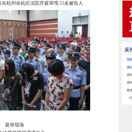
销案在杭州余杭区法院开庭审理,53名被告人
反
·
强
·
谈
·
传
是宏
·
传
用人
·
收
《原
·
《
销洗
庭审现场