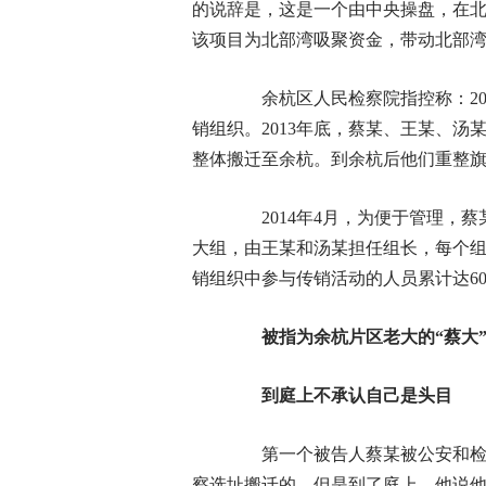
的说辞是，这是一个由中央操盘，在北
该项目为北部湾吸聚资金，带动北部
余杭区人民检察院指控称：20
销组织。2013年底，蔡某、王某、
整体搬迁至余杭。到余杭后他们重整
2014年4月，为便于管理，蔡
大组，由王某和汤某担任组长，每个组下设
销组织中参与传销活动的人员累计达60
被指为余杭片区老大的“蔡大
到庭上不承认自己是头目
第一个被告人蔡某被公安和检方
察选址搬迁的。但是到了庭上，他说他