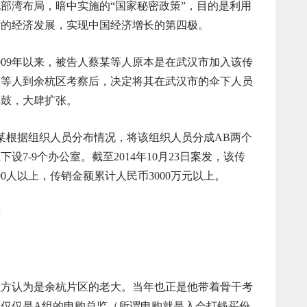
部湾布局，暗中实施的“国家秘密政策”，目的是利用
湾的经济发展，实现中国经济增长的第四极。
09年以来，被告人蔡某等人原本是在武汉市加入该传
汤某等人到余杭区考察后，决定将其在武汉市的伞下人员
旗鼓，大肆扩张。
某根据组织人员分布情况，将该组织人员分成AB两个
7-9个办公室。截至2014年10月23日案发，该传
0人以上，传销金额累计人民币3000万元以上。
”
认为是余杭片区的老大。当年也正是他带着骨干考
仅仅是A组的申购总监（所谓申购就是入会打钱买份