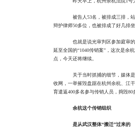
昨天早上，杭州余杭法院1号大
被告人53名，被排成三排，站
辩护律师50多位，也被排成了好几排坐
也就是说光审判区参加庭审的人数
延至全国的“1040传销案”，这次是
点，今天还将继续。
关于当时抓捕的细节，媒体是这么
收网，一举摧毁盘踞在杭州余杭、江干
育遣返400多名参与传销人员，捣毁8
余杭这个传销组织
是从武汉整体“搬迁”过来的