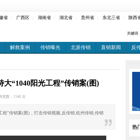
徽省
|
广西区
|
湖南省
|
湖北省
|
贵州省
|
东北三省
|
陕西
关键词
解救案例
传销曝光
北派传销
直销新闻
反
大“1040阳光工程”传销案(图)
浏览数：
1540 次
光工程”传销案(图)，打击传销视频,反传销,杭州传销,传销
热