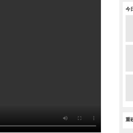
今
人多
碰不
重