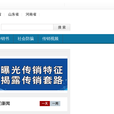
|
省
|
山东省
|
河南省
|
传销书
社会防骗
传销视频
门新闻
一天
一周