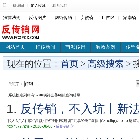
|
|
手机访问
加入收藏
联系我们
法律法规
|
反传图片
|
网络传销
|
安徽省
|
广西区
|
湖南省
网站首页
打传新闻
南派传销
解救案例
传销
现在的位置：
首页
>
高级搜索
> 
关键字：
系统搜索到约有
5288
项符合
传销
的查询结果
1.
反传销，不入坑丨新
“拉人头”“入门费”“高额回报”“封闭式培训”“共享经济”“虚拟币”&hellip;&hellip;这些“
/fcx/7579.html - 2026-08-03
-
反传销新闻