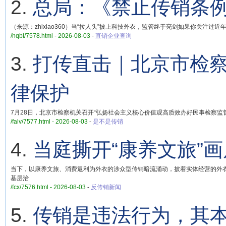
2.
总局：《禁止传销条
（来源：zhixiao360）当“拉人头”披上科技外衣，监管终于亮剑如果你关注过
/hqbl/7578.html - 2026-08-03
-
直销企业查询
3.
打传直击｜北京市检
律保护
7月28日，北京市检察机关召开“弘扬社会主义核心价值观高质效办好民事检察监
/falv/7577.html - 2026-08-03
-
是不是传销
4.
当庭撕开“康养文旅”画
当下，以康养文旅、消费返利为外衣的涉众型传销暗流涌动，披着实体经营的外
基层治
/fcx/7576.html - 2026-08-03
-
反传销新闻
5.
传销是违法行为，其本质