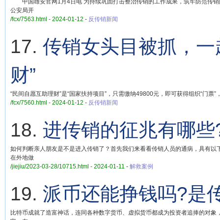
中国雄安官网1月4日电 为持续巩固打击整治传销的工作成果，筑牢防范传销的
公安局开
/fcx/7563.html - 2024-01-12
-
反传销新闻
17.
传销女头目被抓，一
财”
“民间自愿互助理财”是“国家扶持项目”，只需缴纳49800元，即可获得组织“门票
/fcx/7560.html - 2024-01-12
-
反传销新闻
18.
进传销的征兆有哪些
如何判断亲人朋友是不是进入传销了？首先我们来看看传销人员的通病，具有以
在外地做
/jiejiu/2023-03-28/10715.html - 2024-01-11
-
解救案例
19.
派币还能挣钱吗?是
比特币成就了造富神话，连同各种数字货币、虚拟货币都成为投资者追捧的对象，而